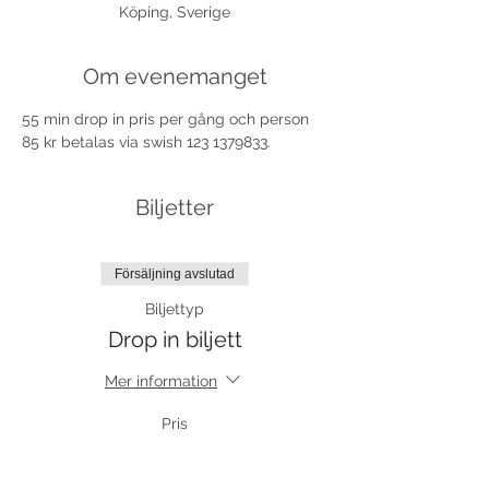
Köping, Sverige
Om evenemanget
55 min drop in pris per gång och person 
85 kr betalas via swish 123 1379833.
Biljetter
Försäljning avslutad
Biljettyp
Drop in biljett
Mer information
Pris
85,00 kr
+5,10 kr moms