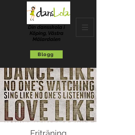
Din dansskola i
Köping, Västra
Mälardalen
Blogg
Friträning