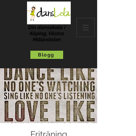
Din dansskola i
Köping, Västra
Mälardalen
Blogg
Friträning