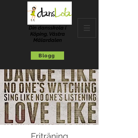
Din dansskola i
Köping, Västra
Mälardalen
Blogg
Friträning