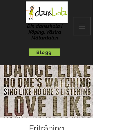
Din dansskola i
Köping, Västra
Mälardalen
Blogg
Friträning