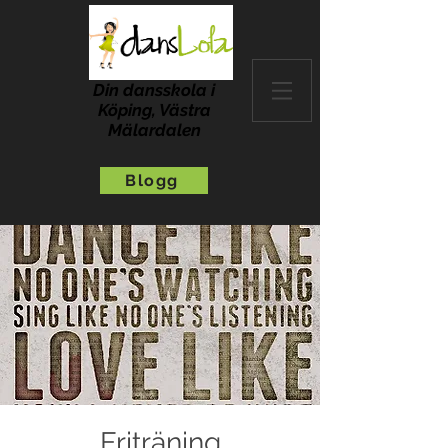
Din dansskola i
Köping, Västra
Mälardalen
Blogg
Friträning