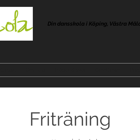
Din dansskola i Köping, Västra Mäl
Kontakt
Om Lola
Frågor & svar
Omdömen
Pres
Friträning