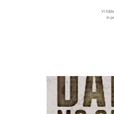
Vi hål
in p