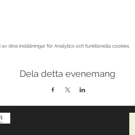
 dina inställningar för Analytics och funktionella cookies.
Dela detta evenemang
© 2017-2026 Med ensamrätt DansLola.
Integritetspolicy
Kommunikatör & Webbredaktör:
Axensjös Kommunikations- och språkvård AB