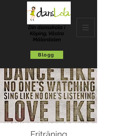
Din dansskola i
Köping, Västra
Mälardalen
Blogg
Friträning