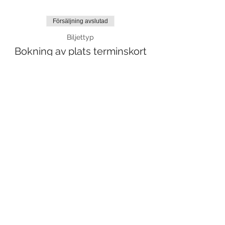
Försäljning avslutad
Biljettyp
Bokning av plats terminskort
Mer information
Pris
0,00 kr
Dela detta evenemang