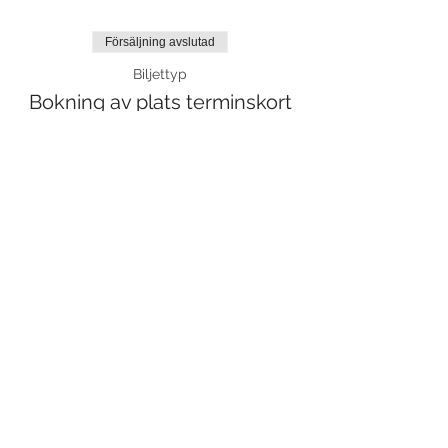
Försäljning avslutad
Biljettyp
Bokning av plats terminskort
Mer information
Pris
0,00 kr
Dela detta evenemang