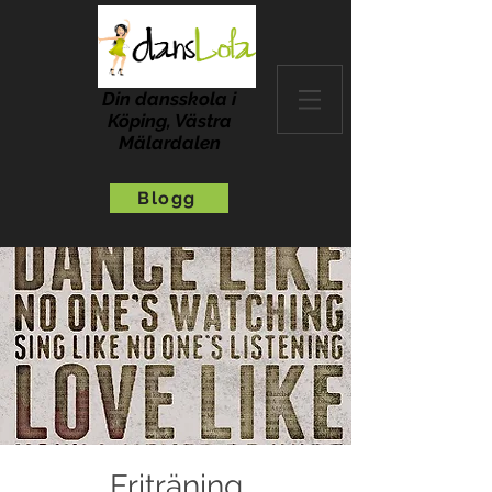
Din dansskola i
Köping, Västra
Mälardalen
Blogg
Friträning