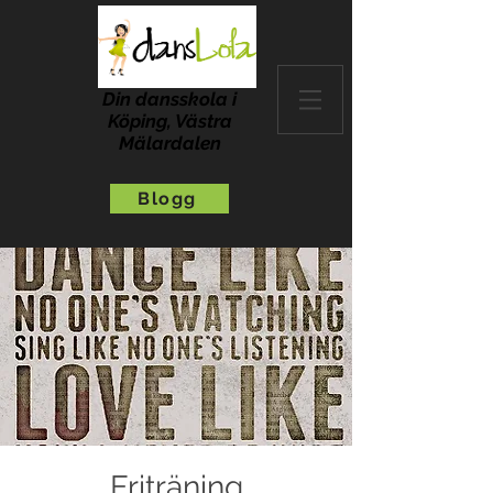
Din dansskola i
Köping, Västra
Mälardalen
Blogg
Friträning