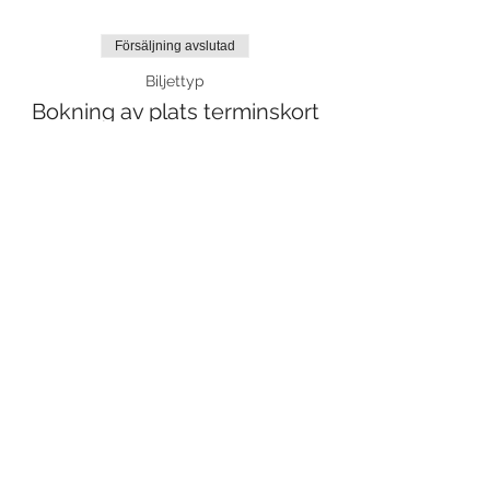
Försäljning avslutad
Biljettyp
Bokning av plats terminskort
Mer information
Pris
0,00 kr
Dela detta evenemang