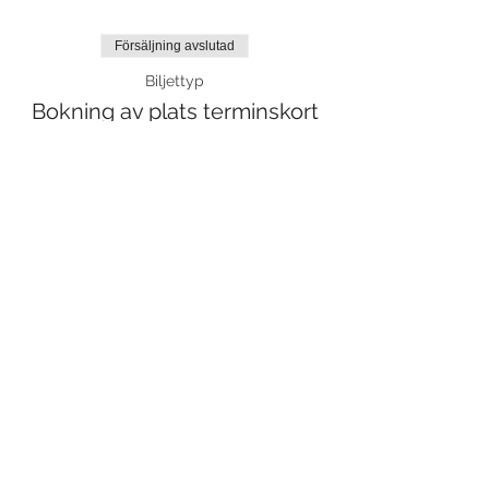
Försäljning avslutad
Biljettyp
Bokning av plats terminskort
Mer information
Pris
0,00 kr
Dela detta evenemang