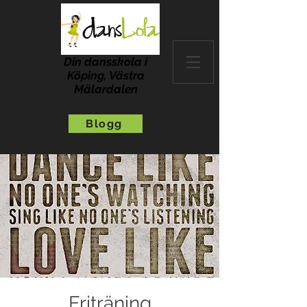
Din dansskola i
Köping, Västra
Mälardalen
Blogg
Friträning