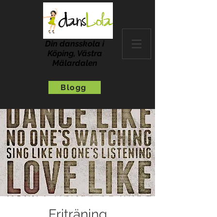
Din dansskola i
Köping, Västra
Mälardalen
Blogg
Friträning