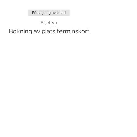
Försäljning avslutad
Biljettyp
Bokning av plats terminskort
Mer information
Pris
0,00 kr
Dela detta evenemang