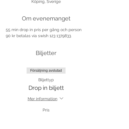
Köping, Sverige
Om evenemanget
55 min drop in pris per gång och person 
90 kr betalas via swish 123 1379833.
Biljetter
Försäljning avslutad
Biljettyp
Drop in biljett
Mer information
Pris
90,00 kr
moms inkluderad