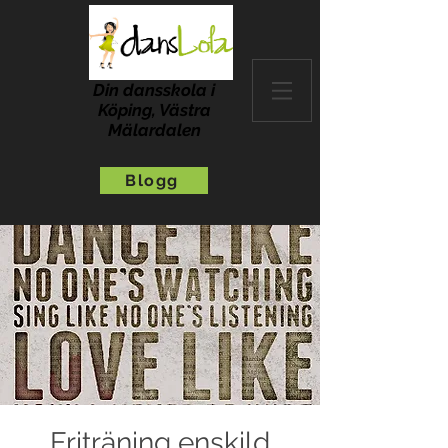
Din dansskola i
Köping, Västra
Mälardalen
Blogg
Friträning enskild