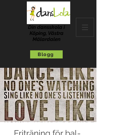
Din dansskola i
Köping, Västra
Mälardalen
Blogg
Friträning för bal-,