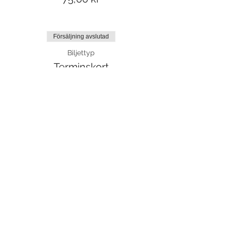
Försäljning avslutad
Biljettyp
Terminskort
Mer information
Pris
0,00 kr
Dela detta evenemang