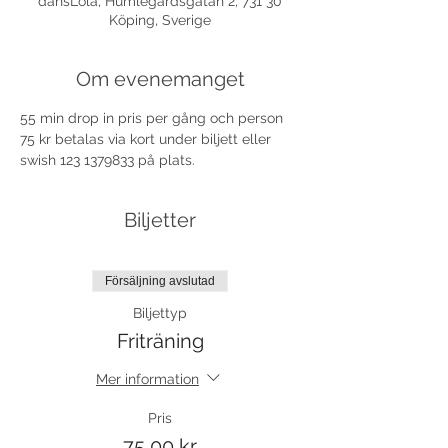
dansLola, Humlegårdsgatan 2, 731 30
Köping, Sverige
Om evenemanget
55 min drop in pris per gång och person 
75 kr betalas via kort under biljett eller 
swish 123 1379833 på plats.
Biljetter
Försäljning avslutad
Biljettyp
Friträning
Mer information
Pris
75,00 kr