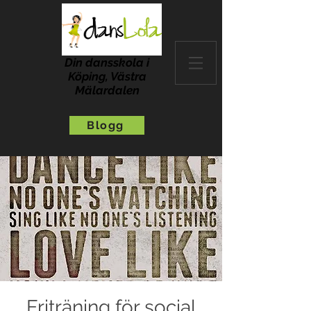
Din dansskola i
Köping, Västra
Mälardalen
Blogg
Friträning för social