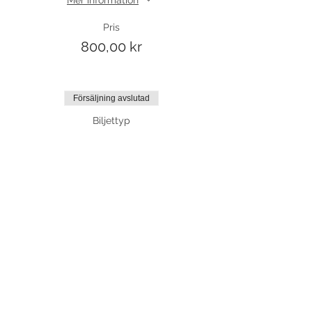
Pris
800,00 kr
Försäljning avslutad
Biljettyp
Friträning
Mer information
Pris
75,00 kr
Dela detta evenemang