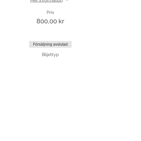
Pris
800,00 kr
Försäljning avslutad
Biljettyp
Friträning
Mer information
Pris
75,00 kr
Dela detta evenemang