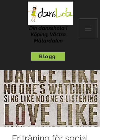
Din dansskola i
Köping, Västra
Mälardalen
Blogg
Friträning för social