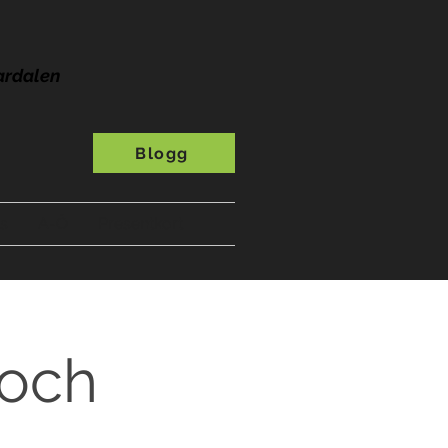
ardalen
Blogg
s
A-Ö
Presentkort
 och