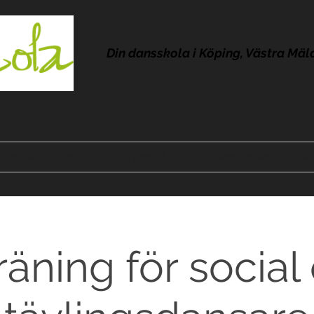
Din dansskola i Köping, Västra Mäl
Kontakt
Om Lola
Frågor & svar
Omdömen
Pres
träning för social