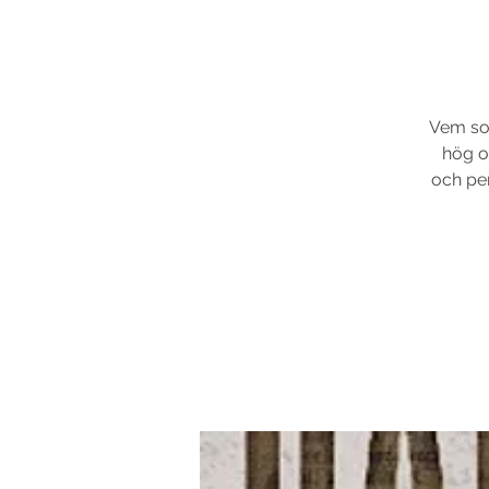
Vem so
hög oc
och per