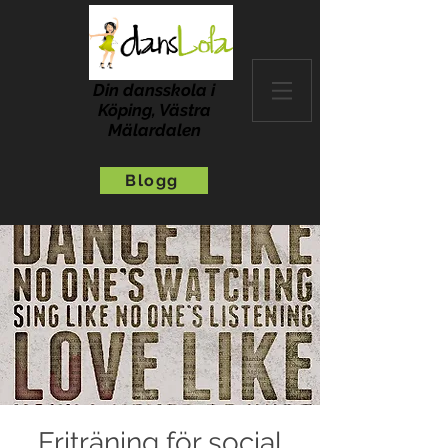
Din dansskola i
Köping, Västra
Mälardalen
Blogg
Friträning för social