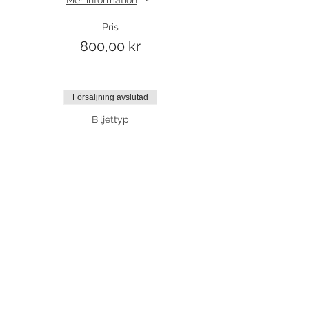
Pris
800,00 kr
Försäljning avslutad
Biljettyp
Friträning
Mer information
Pris
75,00 kr
Dela detta evenemang