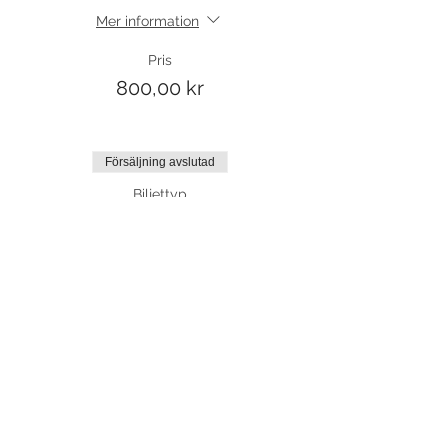
Mer information
Pris
800,00 kr
Försäljning avslutad
Biljettyp
Friträning
Mer information
Pris
75,00 kr