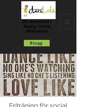
Din dansskola i
Köping, Västra
Mälardalen
Blogg
Friträning för social