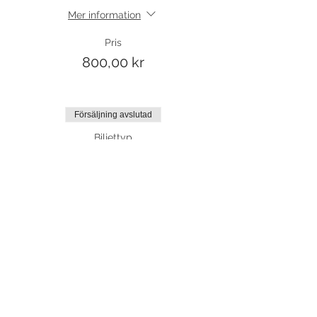
Mer information
Pris
800,00 kr
Försäljning avslutad
Biljettyp
Friträning
Mer information
Pris
75,00 kr