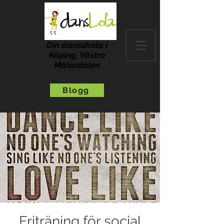
Din dansskola i
Köping, Västra
Mälardalen
Blogg
Friträning för social