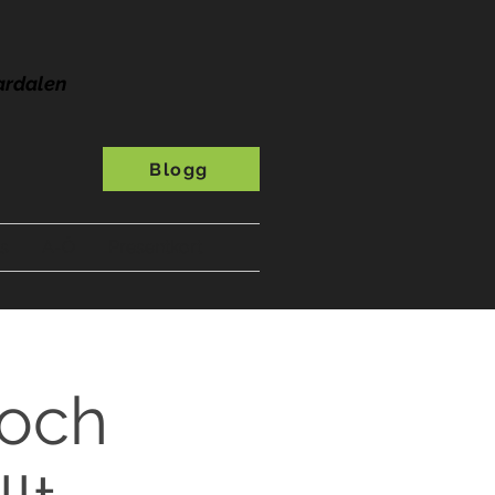
ardalen
Blogg
s
A-Ö
Presentkort
 och