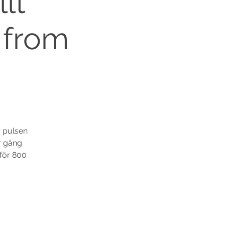
lt
 from
 pulsen
er gång
 för 800