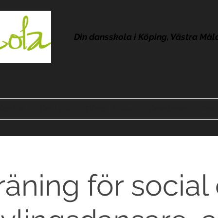
Din dansskola i Köping, Västra Mäl
Kontakt
Om Lola
Frågor & svar
Omdömen
Pres
träning för social