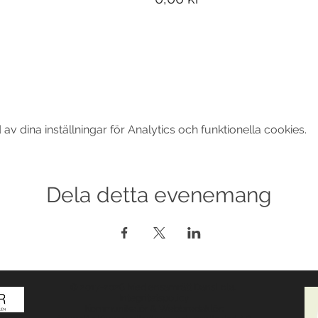
 dina inställningar för Analytics och funktionella cookies.
Dela detta evenemang
© 2017-2026 Med ensamrätt DansLola.
Integritetspolicy
Kommunikatör & Webbredaktör: