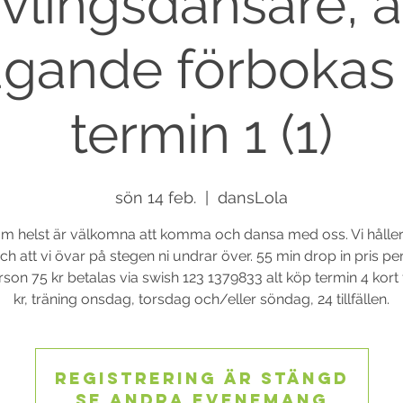
ävlingsdansare, al
agande förbokas
termin 1 (1)
sön 14 feb.
  |  
dansLola
m helst är välkomna att komma och dansa med oss. Vi håller
h att vi övar på stegen ni undrar över. 55 min drop in pris p
son 75 kr betalas via swish 123 1379833 alt köp termin 4 kort
kr, träning onsdag, torsdag och/eller söndag, 24 tillfällen.
Registrering är stängd
Se andra evenemang