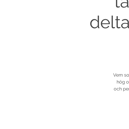
t
delt
Vem so
hög oc
och per