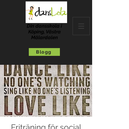
Din dansskola i
Köping, Västra
Mälardalen
Blogg
Friträning för social