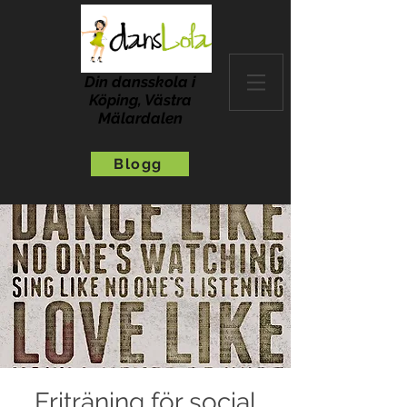
Din dansskola i
Köping, Västra
Mälardalen
Blogg
Friträning för social