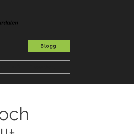
ardalen
Blogg
s
A-Ö
Presentkort
 och