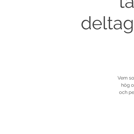
t
deltag
Vem so
hög oc
och pe