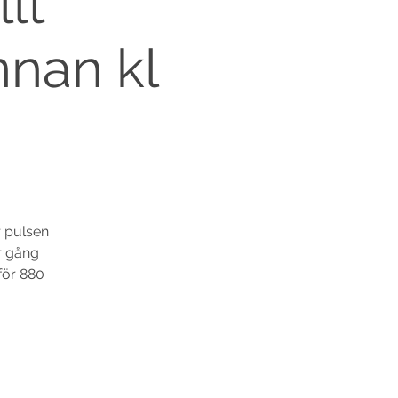
lt
nnan kl
 pulsen
er gång
för 880