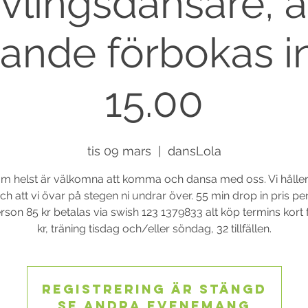
ävlingsdansare, al
ande förbokas i
15.00
tis 09 mars
  |  
dansLola
m helst är välkomna att komma och dansa med oss. Vi håller
h att vi övar på stegen ni undrar över. 55 min drop in pris p
rson 85 kr betalas via swish 123 1379833 alt köp termins kort 
kr, träning tisdag och/eller söndag, 32 tillfällen.
Registrering är stängd
Se andra evenemang