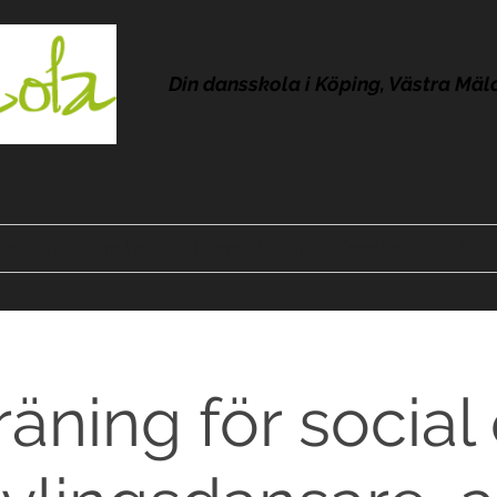
Din dansskola i Köping, Västra Mäl
Kontakt
Om Lola
Frågor & svar
Omdömen
Pres
träning för social