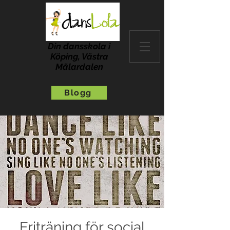
Din dansskola i
Köping, Västra
Mälardalen
Blogg
Friträning för social