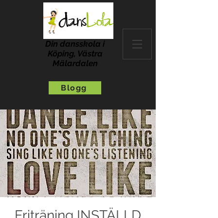
Din dansskola i
Köping, Västra
Mälardalen
Blogg
Friträning INSTÄLLD