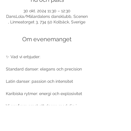
30 okt. 2024 11:30 – 12:30
DansLola/Mälardalens dansklubb, Scenen
, Linneatorget 3, 734 50 Kolbäck, Sverige
Om evenemanget
✨ Vad vi erbjuder:
Standard danser: elegans och precision
Latin danser: passion och intensitet
Karibiska rytmer: energi och explosivitet
Vi ser fram emot att dansa med dig i 
Kolbäck – en upplevelse du inte vill 
missa!O