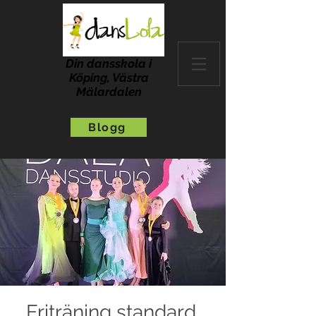
Din dansskola i
Köping, Västra
Mälardalen
Blogg
Friträning standard,