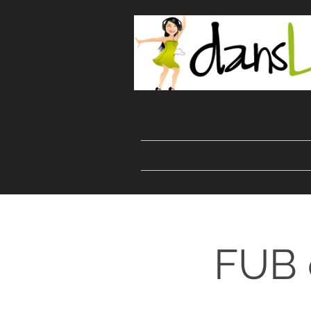
Start
Danser
Kurser
FUB 