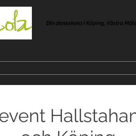
Din dansskola i Köping, Västra Mäl
Kontakt
Om Lola
Frågor & svar
Omdömen
Pres
event Hallstah