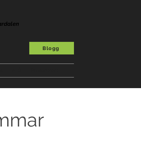
ardalen
Blogg
s
A-Ö
Presentkort
ammar