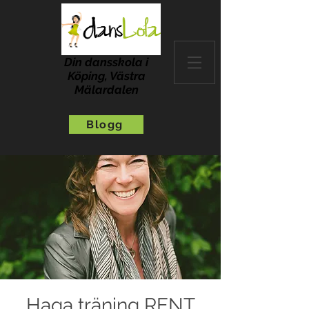
Din dansskola i
Köping, Västra
Mälardalen
Blogg
Haga träning RENT