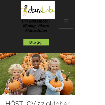
Din dansskola i
Köping, Västra
Mälardalen
Blogg
HÖSTLOV 27 oktober