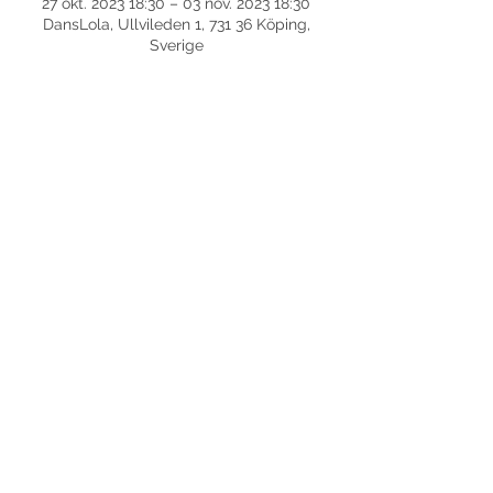
27 okt. 2023 18:30 – 03 nov. 2023 18:30
DansLola, Ullvileden 1, 731 36 Köping,
Sverige
Dela detta evenemang
©
2017-2026
Med ensamrätt DansLola.
Integritetspolicy
Kommunikatör & Webbredaktör:
Axensjös Kommunikations- och språkvård AB