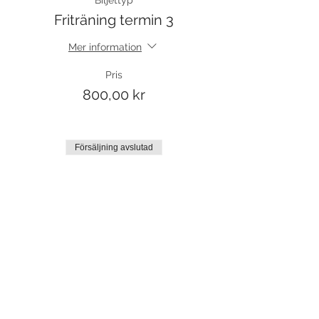
Biljettyp
Friträning termin 3
Mer information
Pris
800,00 kr
Försäljning avslutad
Biljettyp
Friträning
Mer information
Pris
75,00 kr