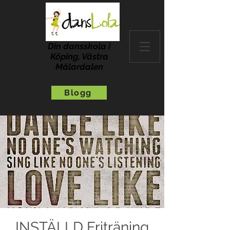
Din dansskola i
Köping, Västra
Mälardalen
Blogg
INSTÄLLD Friträning