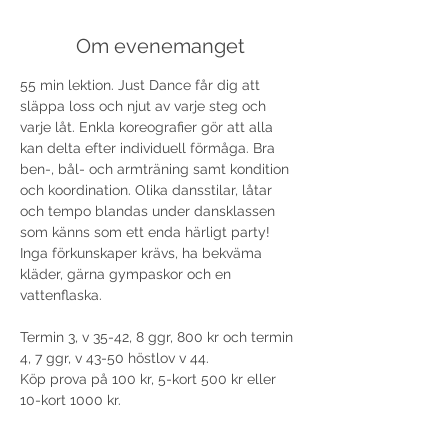
Om evenemanget
55 min lektion. Just Dance får dig att 
släppa loss och njut av varje steg och 
varje låt. Enkla koreografier gör att alla 
kan delta efter individuell förmåga. Bra 
ben-, bål- och armträning samt kondition 
och koordination. Olika dansstilar, låtar 
och tempo blandas under dansklassen 
som känns som ett enda härligt party! 
Inga förkunskaper krävs, ha bekväma 
kläder, gärna gympaskor och en 
vattenflaska.

Termin 3, v 35-42, 8 ggr, 800 kr och termin 
4, 7 ggr, v 43-50 höstlov v 44. 
Köp prova på 100 kr, 5-kort 500 kr eller 
10-kort 1000 kr. 