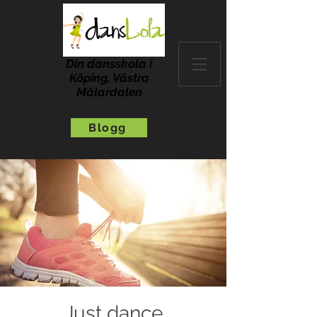
Din dansskola i
Köping, Västra
Mälardalen
Blogg
Just dance