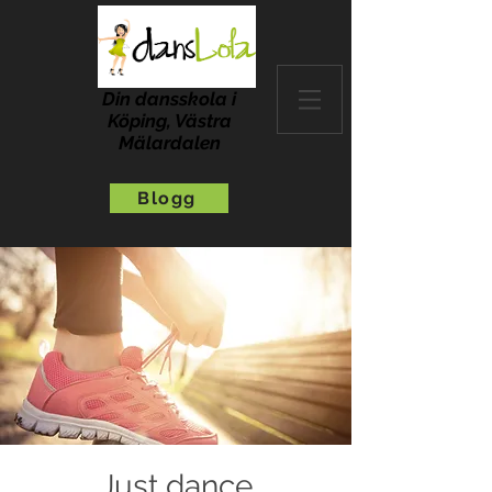
Din dansskola i
Köping, Västra
Mälardalen
Blogg
Just dance