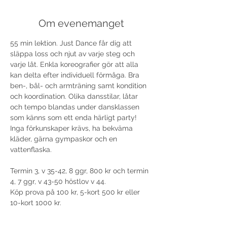
Om evenemanget
55 min lektion. Just Dance får dig att 
släppa loss och njut av varje steg och 
varje låt. Enkla koreografier gör att alla 
kan delta efter individuell förmåga. Bra 
ben-, bål- och armträning samt kondition 
och koordination. Olika dansstilar, låtar 
och tempo blandas under dansklassen 
som känns som ett enda härligt party! 
Inga förkunskaper krävs, ha bekväma 
kläder, gärna gympaskor och en 
vattenflaska.

Termin 3, v 35-42, 8 ggr, 800 kr och termin 
4, 7 ggr, v 43-50 höstlov v 44. 
Köp prova på 100 kr, 5-kort 500 kr eller 
10-kort 1000 kr. 