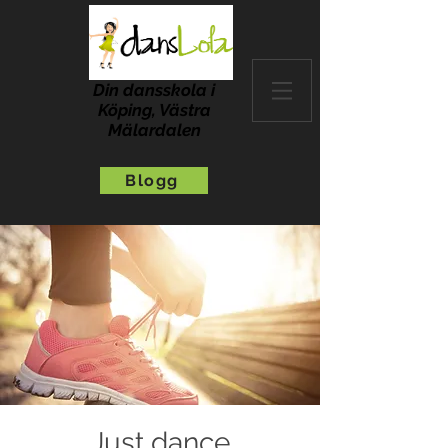
Din dansskola i
Köping, Västra
Mälardalen
Blogg
Just dance