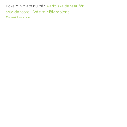
Boka din plats nu här: 
Karibiska danser för 
solo dansare - Västra Mälardalens 
Dansförening
och gör dig redo för att glänsa på 
dansgolvet.
Vi ser fram emot att dansa med dig – en 
upplevelse du inte vill missa!
Dela detta evenemang