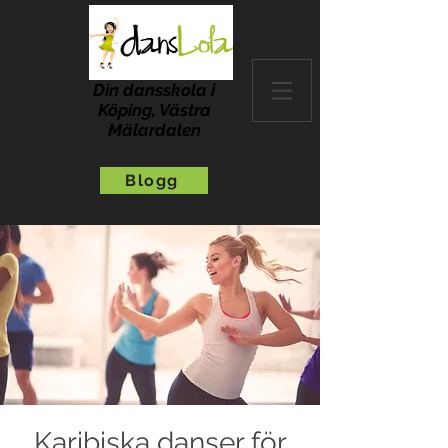
Din dansskola i
Köping, Västra
Mälardalen
Blogg
Karibiska danser för