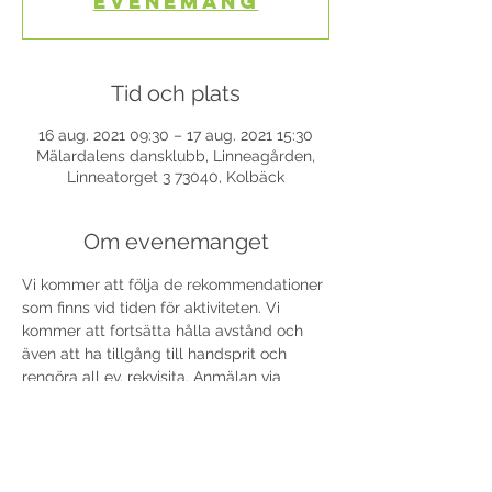
evenemang
Tid och plats
16 aug. 2021 09:30 – 17 aug. 2021 15:30
Mälardalens dansklubb, Linneagården,
Linneatorget 3 73040, Kolbäck
Om evenemanget
Vi kommer att följa de rekommendationer 
som finns vid tiden för aktiviteten. Vi 
kommer att fortsätta hålla avstånd och 
även att ha tillgång till handsprit och 
rengöra all ev. rekvisita. Anmälan via 
malar.nu: https://dans.se/shop/?
org=malar&p=3010