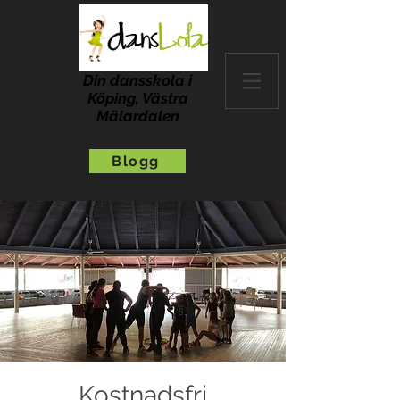
Din dansskola i
Köping, Västra
Mälardalen
Blogg
Kostnadsfri