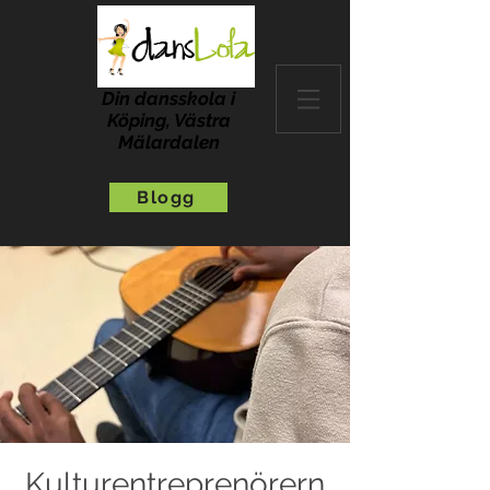
Din dansskola i
Köping, Västra
Mälardalen
Blogg
Kulturentreprenörern