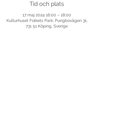
Tid och plats
17 maj 2024 16:00 – 18:00
Kulturhuset Folkets Park, Pungbovägen 31,
731 51 Köping, Sverige
Dela detta evenemang
©
2017-2026
Med ensamrätt DansLola.
Integritetspolicy
Kommunikatör & Webbredaktör:
Axensjös Kommunikations- och språkvård AB