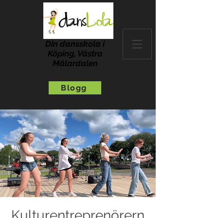
Din dansskola i
Köping, Västra
Mälardalen
Blogg
Kulturentreprenörern