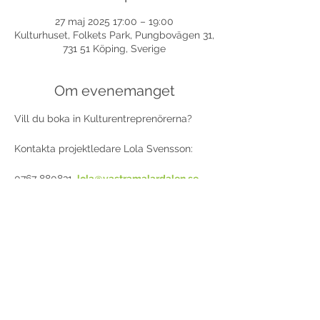
27 maj 2025 17:00 – 19:00
Kulturhuset, Folkets Park, Pungbovägen 31,
731 51 Köping, Sverige
Om evenemanget
Vill du boka in Kulturentreprenörerna?
Kontakta projektledare Lola Svensson:
0767 880831, 
lola@vastramalardalen.se
Dela detta evenemang