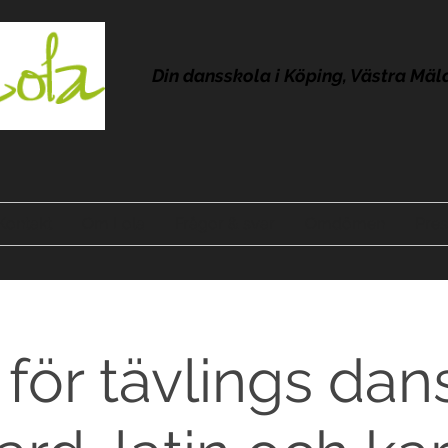
Din dansskola i Köping, Västra Mäl
Kontakt
Om Lola
Frågor & svar
Omdömen
Pres
 för tävlings dans