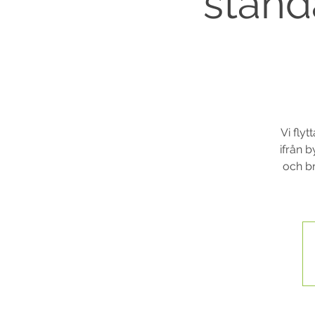
standa
Vi fly
ifrån b
och br