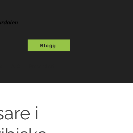
ardalen
Blogg
s
A-Ö
Presentkort
are i