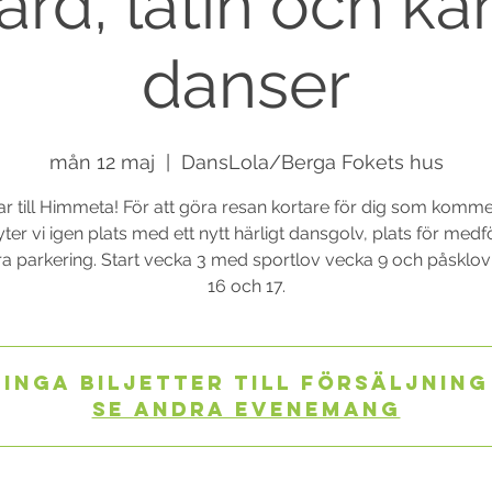
rd, latin och ka
danser
mån 12 maj
  |  
DansLola/Berga Fokets hus
ttar till Himmeta! För att göra resan kortare för dig som komme
yter vi igen plats med ett nytt härligt dansgolv, plats för med
a parkering. Start vecka 3 med sportlov vecka 9 och påsklo
16 och 17.
Inga biljetter till försäljning
Se andra evenemang