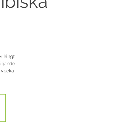
ribiska
r långt
följande
v vecka