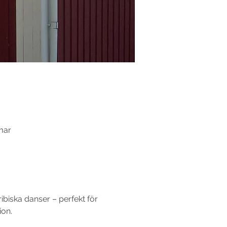
mar
ribiska danser – perfekt för 
ion.