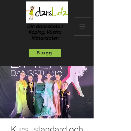
Din dansskola i
Köping, Västra
Mälardalen
Blogg
Kurs i standard och