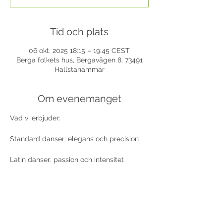
Tid och plats
06 okt. 2025 18:15 – 19:45 CEST
Berga folkets hus, Bergavägen 8, 73491
Hallstahammar
Om evenemanget
Vad vi erbjuder:
Standard danser: elegans och precision
Latin danser: passion och intensitet
Vi ser fram emot att dansa med dig i 
Berga – en upplevelse du inte vill missa!