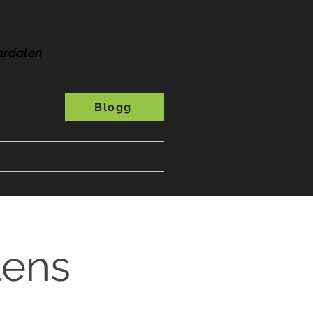
ardalen
Blogg
s
A-Ö
Presentkort
lens