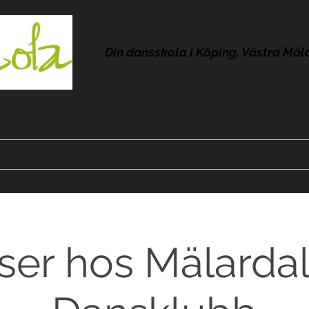
Din dansskola i Köping, Västra Mäl
Kontakt
Om Lola
Frågor & svar
Omdömen
Pres
ser hos Mälarda