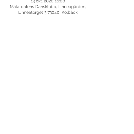
13 okt. 2020 16:00
Mälardalens Dansklubb, Linneagården,
Linneatorget 3 73040, Kolbäck
Dela detta evenemang
©
2017-2026
Med ensamrätt DansLola.
Integritetspolicy
Kommunikatör & Webbredaktör:
Axensjös Kommunikations- och språkvård AB