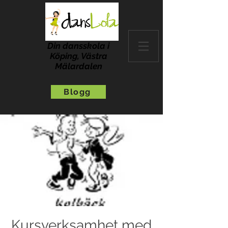
Din dansskola i
Köping, Västra
Mälardalen
Blogg
Kursverksamhet med