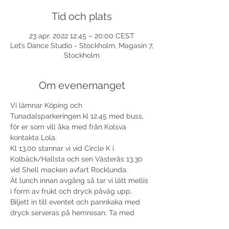
Tid och plats
23 apr. 2022 12:45 – 20:00 CEST
Let’s Dance Studio - Stockholm, Magasin 7,
Stockholm
Om evenemanget
Vi lämnar Köping och 
Tunadalsparkeringen kl 12.45 med buss, 
för er som vill åka med från Kolsva 
kontakta Lola. 
Kl 13.00 stannar vi vid Circle K i 
Kolbäck/Hallsta och sen Västerås 13.30 
vid Shell macken avfart Rocklunda.
Ät lunch innan avgång så tar vi lätt mellis 
i form av frukt och dryck påväg upp. 
Biljett in till eventet och pannkaka med 
dryck serveras på hemresan. Ta med 
laddade mobiler, powerbanks, 