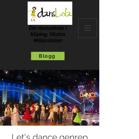
Din dansskola i
Köping, Västra
Mälardalen
Blogg
Let's dance genrep