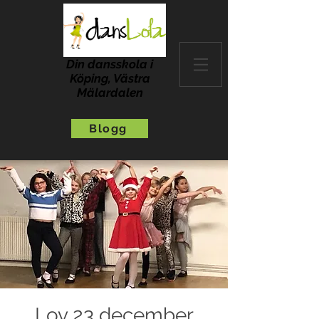
Din dansskola i
Köping, Västra
Mälardalen
Blogg
Lov 23 december