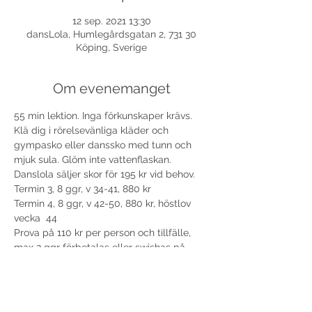
12 sep. 2021 13:30
dansLola, Humlegårdsgatan 2, 731 30
Köping, Sverige
Om evenemanget
55 min lektion. Inga förkunskaper krävs. 
Klä dig i rörelsevänliga kläder och 
gympasko eller danssko med tunn och 
mjuk sula. Glöm inte vattenflaskan. 
Danslola säljer skor för 195 kr vid behov. 
Termin 3, 8 ggr, v 34-41, 880 kr
Termin 4, 8 ggr, v 42-50, 880 kr, höstlov 
vecka  44 
Prova på 110 kr per person och tillfälle, 
max 2 ggr förbetalas eller swishas på 
plats.
Välkomna!