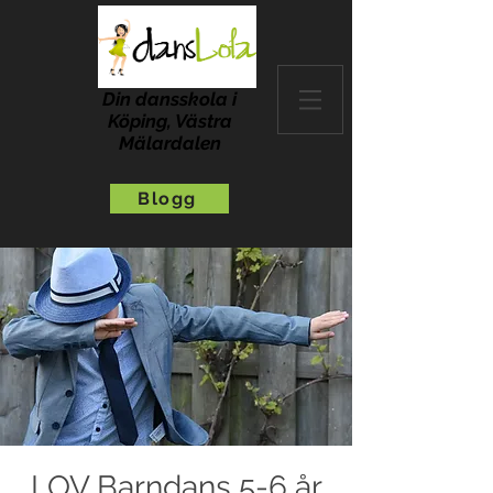
Din dansskola i
Köping, Västra
Mälardalen
Blogg
LOV Barndans 5-6 år