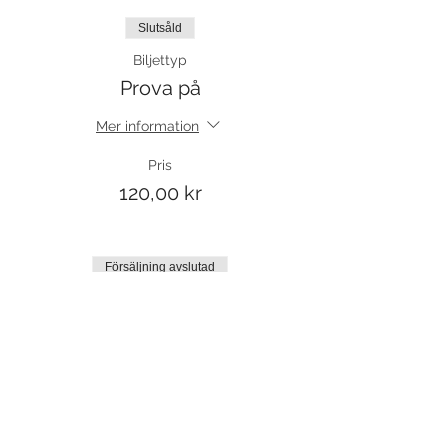
Slutsåld
Biljettyp
Prova på
Mer information
Pris
120,00 kr
Försäljning avslutad
Biljettyp
Resterande termin 1
Mer information
Pris
440,00 kr