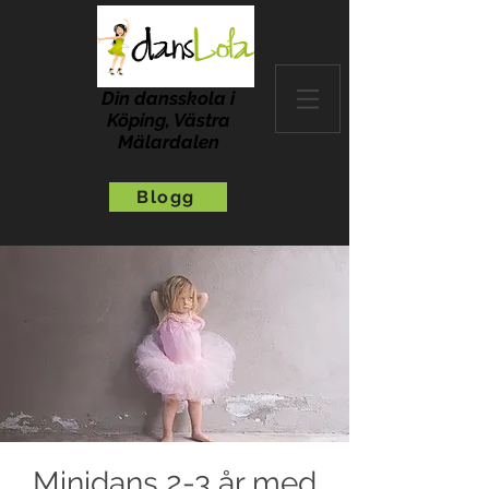
Din dansskola i
Köping, Västra
Mälardalen
Blogg
Minidans 2-3 år med