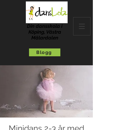
Din dansskola i
Köping, Västra
Mälardalen
Blogg
Minidans 2-3 år med