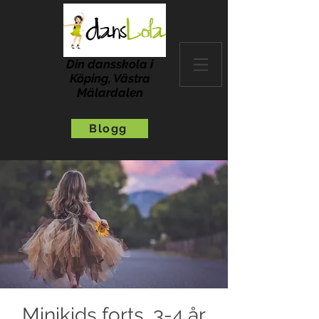
Din dansskola i
Köping, Västra
Mälardalen
Blogg
Minikids forts, 3-4 år