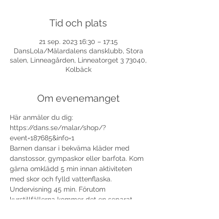
Tid och plats
21 sep. 2023 16:30 – 17:15
DansLola/Mälardalens dansklubb, Stora
salen, Linneagården, Linneatorget 3 73040,
Kolbäck
Om evenemanget
Här anmäler du dig: 
https://dans.se/malar/shop/?
event=187685&info=1
Barnen dansar i bekväma kläder med 
danstossor, gympaskor eller barfota. Kom 
gärna omklädd 5 min innan aktiviteten 
med skor och fylld vattenflaska. 
Undervisning 45 min. Förutom 
kurstillfällerna kommer det en separat 
inbjudan till ett avslutningstillfälle 27/11.