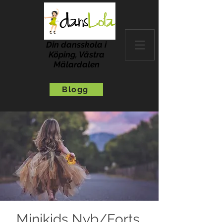
Din dansskola i
Köping, Västra
Mälardalen
Blogg
Minikids Nyb/Forts,