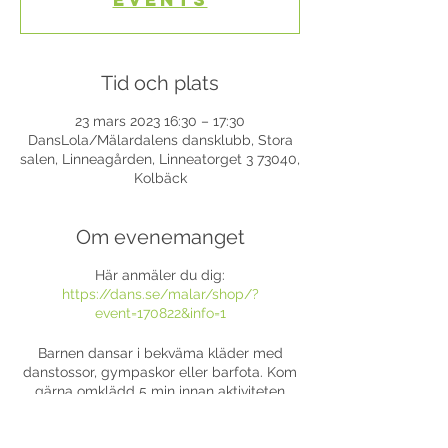
Tid och plats
23 mars 2023 16:30 – 17:30
DansLola/Mälardalens dansklubb, Stora
salen, Linneagården, Linneatorget 3 73040,
Kolbäck
Om evenemanget
Här anmäler du dig:
https://dans.se/malar/shop/?
event=170822&info=1
Barnen dansar i bekväma kläder med
danstossor, gympaskor eller barfota. Kom
gärna omklädd 5 min innan aktiviteten
med skor och fylld vattenflaska.
Undervisning 45 min med på och