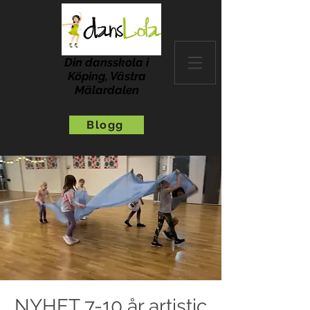
Din dansskola i
Köping, Västra
Mälardalen
Blogg
NYHET 7-10 år artistic