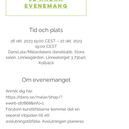
evenemang
Tid och plats
26 okt. 2023 19:00 CEST – 27 okt. 2023
19:00 CEST
DansLola/Mälardalens dansklubb, Stora
salen, Linneagården, Linneatorget 3 73040,
Kolbäck
Om evenemanget
Anmäl dig här: 
https://dans.se/malar/shop/?
event=187868&info=1
Förutom kurstillfällerna kommer det en 
separat inbjudan till ett 
avslutningstillfälle. Avslutningen planeras 
den 30 november.