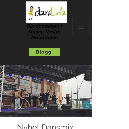
Din dansskola i
Köping, Västra
Mälardalen
Blogg
Nyhet Dansmix,